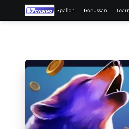
Spellen
Bonussen
Toer