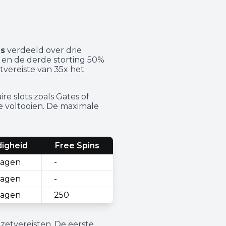
ns
verdeeld over drie
, en de derde storting 50%
tvereiste van 35x het
re slots zoals Gates of
e voltooien. De maximale
digheid
Free Spins
dagen
-
dagen
-
dagen
250
inzetvereisten. De eerste