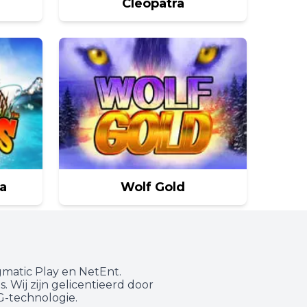
Cleopatra
a
Wolf Gold
gmatic Play en NetEnt.
. Wij zijn gelicentieerd door
G-technologie.