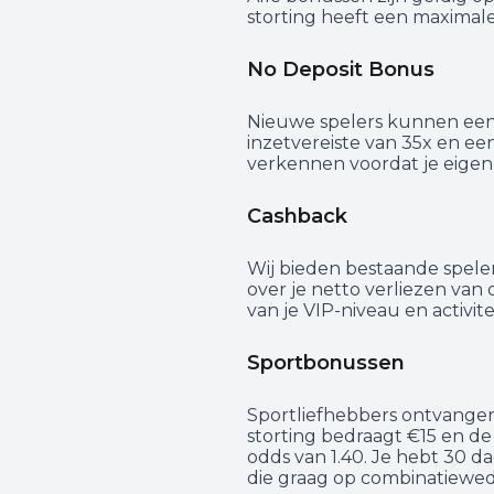
storting heeft een maximale
No Deposit Bonus
Nieuwe spelers kunnen een 
inzetvereiste van 35x en ee
verkennen voordat je eigen 
Cashback
Wij bieden bestaande spele
over je netto verliezen va
van je VIP-niveau en activi
Sportbonussen
Sportliefhebbers ontvangen
storting bedraagt €15 en 
odds van 1.40. Je hebt 30 da
die graag op combinatiewe