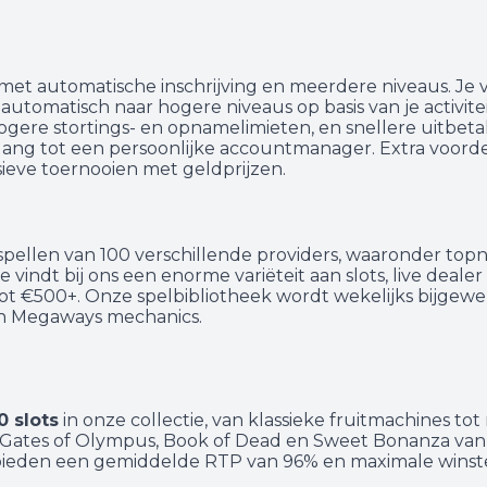
t automatische inschrijving en meerdere niveaus. Je 
gt automatisch naar hogere niveaus op basis van je activit
hogere stortings- en opnamelimieten, en snellere uitbeta
gang tot een persoonlijke accountmanager. Extra voorde
ieve toernooien met geldprijzen.
spellen van 100 verschillende providers, waaronder top
 vindt bij ons een enorme variëteit aan slots, live dealer
tot €500+. Onze spelbibliotheek wordt wekelijks bijgewe
en Megaways mechanics.
 slots
in onze collectie, van klassieke fruitmachines tot
ls Gates of Olympus, Book of Dead en Sweet Bonanza van
 bieden een gemiddelde RTP van 96% en maximale winsten