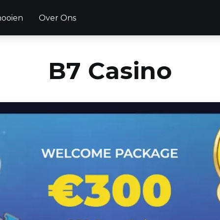
nooien
Over Ons
B7 Casino