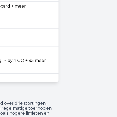
fecard + meer
g, Play'n GO + 95 meer
 over drie stortingen.
n regelmatige toernooien
oals hogere limieten en