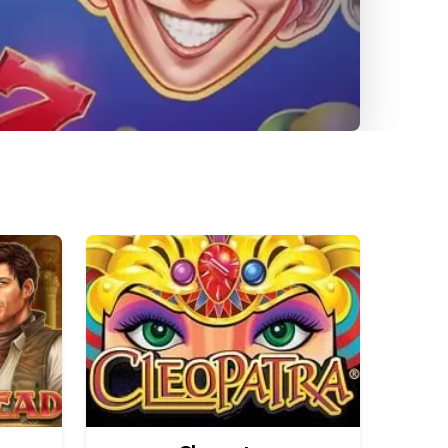
Bekijk alle spellen